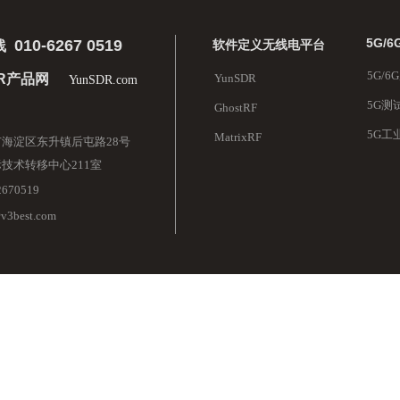
5G/
010-6267 0519
软件定义无线电平台
线
5G/
DR产品网
YunSDR
YunSDR.com
5G测
GhostRF
5G工
MatrixRF
海淀区东升镇后屯路28号
技术转移中心211室
2670519
@v3best.com