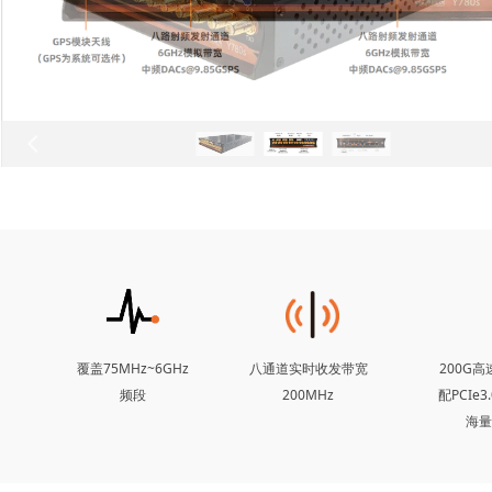
넳
覆盖75MHz~6GHz
八通道实时收发带宽
200G
频段
200MHz
配PCIe
海量