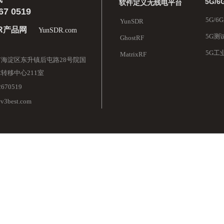
5G/
软件定义无线电平台
67 0519
5G/
YunSDR
DR产品网
YunSDR.com
5G测
GhostRF
5G工
MatrixRF
海淀区东升镇后屯路28号院国
转移中心211室
2670519
@v3best.com