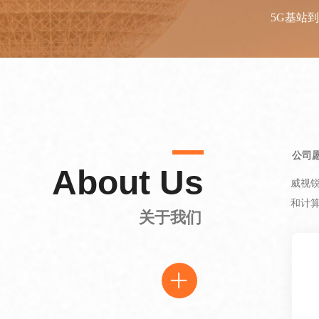
5G基站
公司
About Us
威视
和计
关于我们
ꄶ