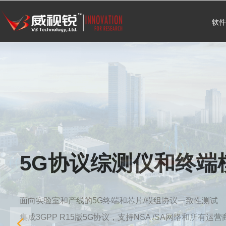
软件
5G协议综测仪和终端
面向实验室和产线的5G终端和芯片/模组协议一致性测试
集成3GPP R15版5G协议，支持NSA /SA网络和所有运营
넳