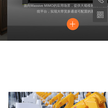
面向Massive MIMO的应用场景，提供大规模射频阵列
统平台，实现大带宽多通道可配置的系统组合…
ꀥ
010-62670519
ꄶ
微信专属客服
ꄶ