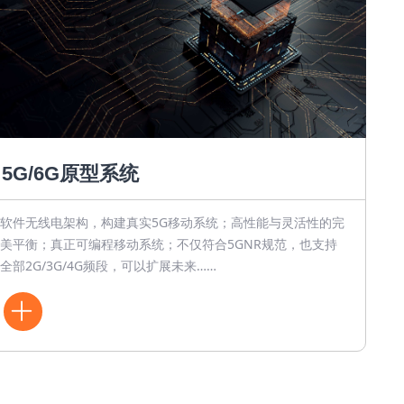
5G/6G原型系统
软件无线电架构，构建真实5G移动系统；高性能与灵活性的完
美平衡；真正可编程移动系统；不仅符合5GNR规范，也支持
全部2G/3G/4G频段，可以扩展未来……
ꄶ