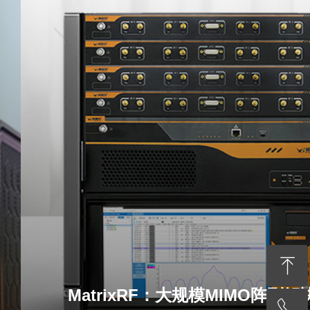
ꁸ
MatrixRF：大规模MIMO阵列
ꂅ
回到顶部