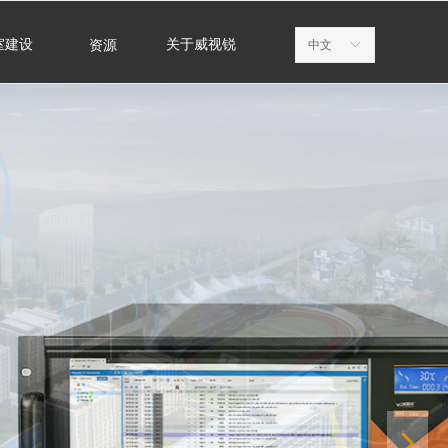
室建设
关于威视锐
资源
中文
ꀅ
넲