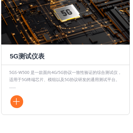
5G测试仪表
5GS-W500 是一款面向4G/5G协议一致性验证的综合测试仪，
适用于5G终端芯片、模组以及5G协议研发的通用测试平台。
……
ꄶ