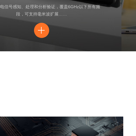
电信号感知、处理和分析验证，覆盖6GHz以下所有频
段，可支持毫米波扩展……
ꄶ